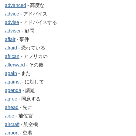
advanced
‐ 高度な
advice
‐ アドバイス
advise
‐ アドバイスする
adviser
‐ 顧問
affair
‐ 事件
afraid
‐ 恐れている
african
‐ アフリカの
afterward
‐ その後
again
‐ また
against
‐ に対して
agenda
‐ 議題
agree
‐ 同意する
ahead
‐ 先に
aide
‐ 補佐官
aircraft
‐ 航空機
airport
‐ 空港