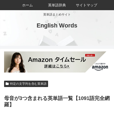
ホーム
英単語辞典
サイトマップ
英単語まとめサイト
English Words
特定の文字列を含む英単語
母音が3つ含まれる英単語一覧【1091語完全網
羅】