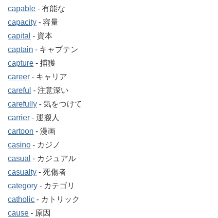
capable
‐ 有能な
capacity
‐ 容量
capital
‐ 資本
captain
‐ キャプテン
capture
‐ 捕獲
career
‐ キャリア
careful
‐ 注意深い
carefully
‐ 気をつけて
carrier
‐ 運搬人
cartoon
‐ 漫画
casino
‐ カジノ
casual
‐ カジュアル
casualty
‐ 死傷者
category
‐ カテゴリ
catholic
‐ カトリック
cause
‐ 原因