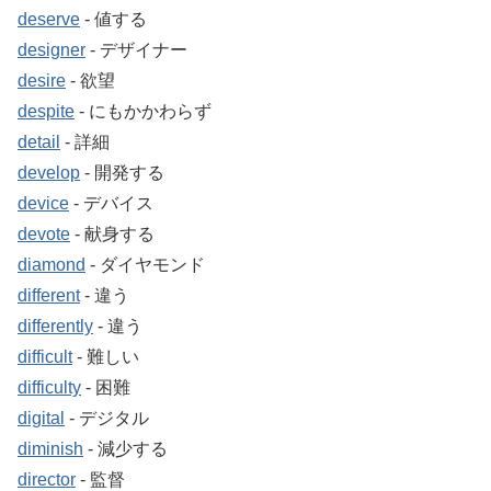
deserve
‐ 値する
designer
‐ デザイナー
desire
‐ 欲望
despite
‐ にもかかわらず
detail
‐ 詳細
develop
‐ 開発する
device
‐ デバイス
devote
‐ 献身する
diamond
‐ ダイヤモンド
different
‐ 違う
differently
‐ 違う
difficult
‐ 難しい
difficulty
‐ 困難
digital
‐ デジタル
diminish
‐ 減少する
director
‐ 監督