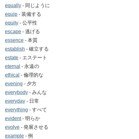
equally
‐ 同じように
equip
‐ 装備する
equity
‐ 公平性
escape
‐ 逃げる
essence
‐ 本質
establish
‐ 確立する
estate
‐ エステート
eternal
‐ 永遠の
ethical
‐ 倫理的な
evening
‐ 夕方
everybody
‐ みんな
everyday
‐ 日常
everything
‐ すべて
evident
‐ 明らか
evolve
‐ 発展させる
example
‐ 例