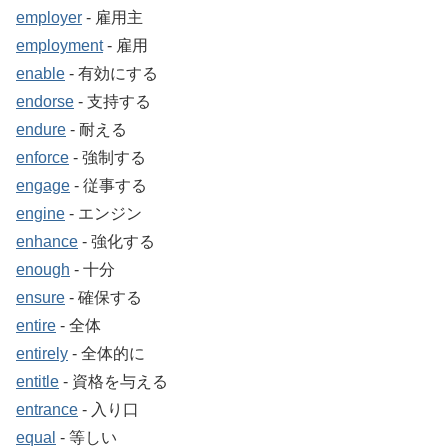
employer
‐ 雇用主
employment
‐ 雇用
enable
‐ 有効にする
endorse
‐ 支持する
endure
‐ 耐える
enforce
‐ 強制する
engage
‐ 従事する
engine
‐ エンジン
enhance
‐ 強化する
enough
‐ 十分
ensure
‐ 確保する
entire
‐ 全体
entirely
‐ 全体的に
entitle
‐ 資格を与える
entrance
‐ 入り口
equal
‐ 等しい