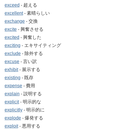
exceed
‐ 超える
excellent
‐ 素晴らしい
exchange
‐ 交換
excite
‐ 興奮させる
excited
‐ 興奮した
exciting
‐ エキサイティング
exclude
‐ 除外する
excuse
‐ 言い訳
exhibit
‐ 展示する
existing
‐ 既存
expense
‐ 費用
explain
‐ 説明する
explicit
‐ 明示的な
explicitly
‐ 明示的に
explode
‐ 爆発する
exploit
‐ 悪用する