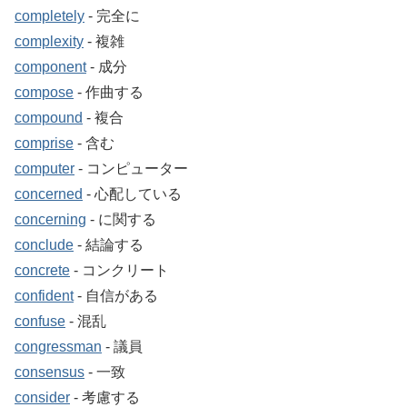
completely
‐ 完全に
complexity
‐ 複雑
component
‐ 成分
compose
‐ 作曲する
compound
‐ 複合
comprise
‐ 含む
computer
‐ コンピューター
concerned
‐ 心配している
concerning
‐ に関する
conclude
‐ 結論する
concrete
‐ コンクリート
confident
‐ 自信がある
confuse
‐ 混乱
congressman
‐ 議員
consensus
‐ 一致
consider
‐ 考慮する