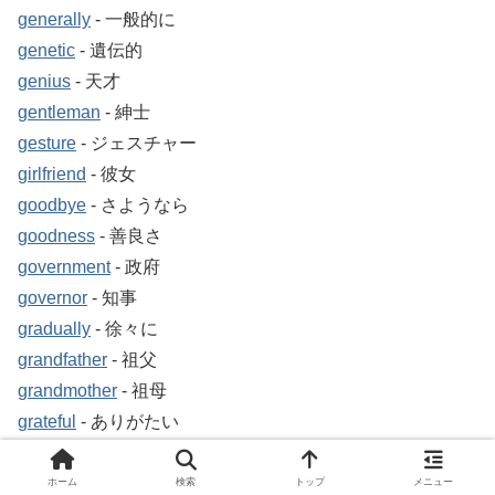
generally
‐ 一般的に
genetic
‐ 遺伝的
genius
‐ 天才
gentleman
‐ 紳士
gesture
‐ ジェスチャー
girlfriend
‐ 彼女
goodbye
‐ さようなら
goodness
‐ 善良さ
government
‐ 政府
governor
‐ 知事
gradually
‐ 徐々に
grandfather
‐ 祖父
grandmother
‐ 祖母
grateful
‐ ありがたい
guide
‐ ガイド
guitar
‐ ギター
ホーム
検索
トップ
メニュー