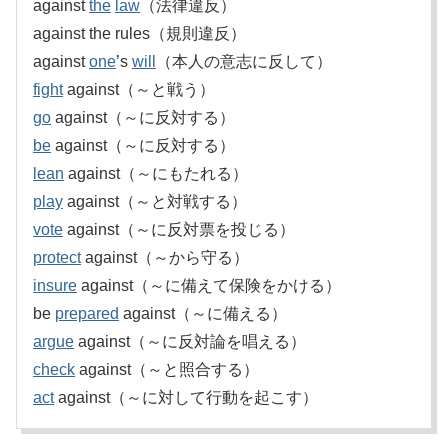
against
the
law
（法律違反）
against the rules（規則違反）
against
one
’s
will
（本人の意志に反して）
fight
against（～と戦う）
go
against（～に反対する）
be
against（～に反対する）
lean
against（～にもたれる）
play
against（～と対戦する）
vote
against（～に反対票を投じる）
protect
against（～から守る）
insure
against（～に備えて保険をかける）
be
prepared
against（～に備える）
argue
against（～に反対論を唱える）
check
against（～と照合する）
act
against（～に対して行動を起こす）