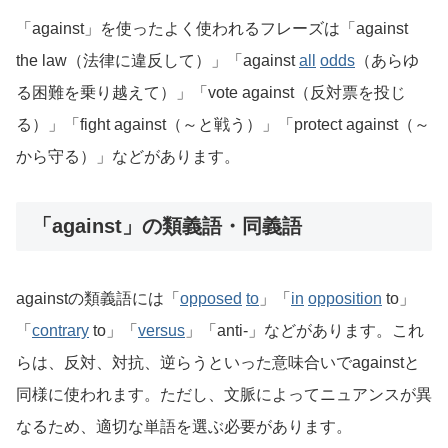
「against」を使ったよく使われるフレーズは「against
the law（法律に違反して）」「against
all
odds
（あらゆ
る困難を乗り越えて）」「vote against（反対票を投じ
る）」「fight against（～と戦う）」「protect against（～
から守る）」などがあります。
「against」の類義語・同義語
againstの類義語には「
opposed
to
」「
in
opposition
to」
「
contrary
to」「
versus
」「anti-」などがあります。これ
らは、反対、対抗、逆らうといった意味合いでagainstと
同様に使われます。ただし、文脈によってニュアンスが異
なるため、適切な単語を選ぶ必要があります。