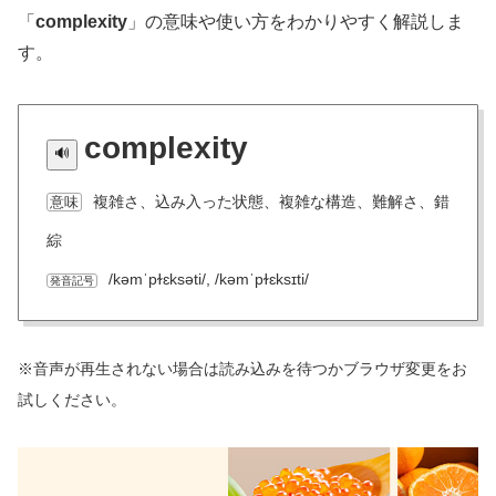
「
complexity
」の意味や使い方をわかりやすく解説しま
す。
complexity
複雑さ、込み入った状態、複雑な構造、難解さ、錯
意味
綜
/kəmˈpɫɛksəti/, /kəmˈpɫɛksɪti/
発音記号
※音声が再生されない場合は読み込みを待つかブラウザ変更をお
試しください。