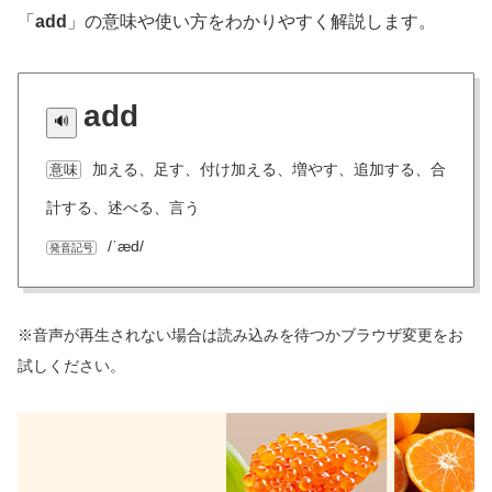
「
add
」の意味や使い方をわかりやすく解説します。
add
加える、足す、付け加える、増やす、追加する、合
意味
計する、述べる、言う
/ˈæd/
発音記号
※音声が再生されない場合は読み込みを待つかブラウザ変更をお
試しください。