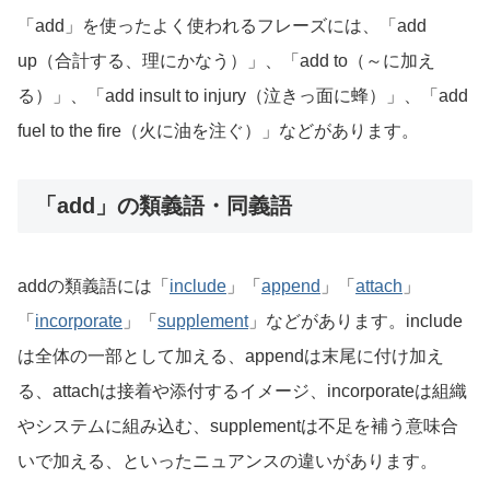
「add」を使ったよく使われるフレーズには、「add
up（合計する、理にかなう）」、「add to（～に加え
る）」、「add insult to injury（泣きっ面に蜂）」、「add
fuel to the fire（火に油を注ぐ）」などがあります。
「add」の類義語・同義語
addの類義語には「
include
」「
append
」「
attach
」
「
incorporate
」「
supplement
」などがあります。include
は全体の一部として加える、appendは末尾に付け加え
る、attachは接着や添付するイメージ、incorporateは組織
やシステムに組み込む、supplementは不足を補う意味合
いで加える、といったニュアンスの違いがあります。