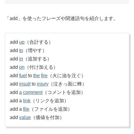
「add」を使ったフレーズや関連語句を紹介します。
add
up
（合計する）
add
to
（増やす）
add
in
（追加する）
add
on
（付け加える）
add
fuel
to
the
fire
（火に油を注ぐ）
add
insult
to
injury
（泣きっ面に蜂）
add
a
comment
（コメントを追加）
add a
link
（リンクを追加）
add a
file
（ファイルを追加）
add
value
（価値を付加）