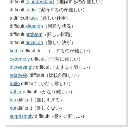
difficult
to
understand
（理解するのが難しい）
difficult to
do
（実行するのが難しい）
a
difficult
task
（難しい仕事）
difficult
situation
（困難な状況）
difficult
problem
（難しい問題）
difficult
decision
（難しい決断）
find
it
difficult to…（…するのが難しい）
extremely
difficult（非常に難しい）
increasingly
difficult（ますます難しい）
relatively
difficult（比較的難しい）
quite
difficult（かなり難しい）
rather
difficult（かなり難しい）
too
difficult（難しすぎる）
not
difficult（難しくない）
surprisingly
difficult（意外に難しい）