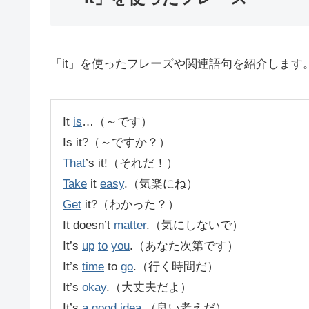
「it」を使ったフレーズや関連語句を紹介します
It
is
…（～です）
Is it?（～ですか？）
That
’s it!（それだ！）
Take
it
easy
.（気楽にね）
Get
it?（わかった？）
It doesn’t
matter
.（気にしないで）
It’s
up
to
you
.（あなた次第です）
It’s
time
to
go
.（行く時間だ）
It’s
okay
.（大丈夫だよ）
It’s
a
good
idea
.（良い考えだ）