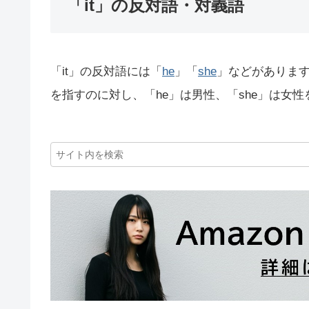
「it」の反対語・対義語
「it」の反対語には「
he
」「
she
」などがあります
を指すのに対し、「he」は男性、「she」は女