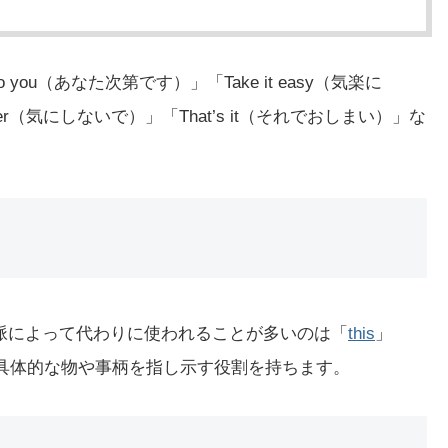
 you（あなた次第です）」「Take it easy（気楽に
matter（気にしないで）」「That’s it（それでおしまい）」な
文脈によって代わりに使われることが多いのは「
this
」
、具体的な物や事柄を指し示す役割を持ちます。