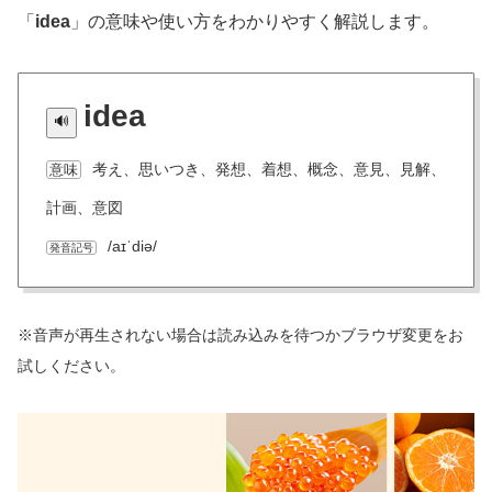
「
idea
」の意味や使い方をわかりやすく解説します。
idea
考え、思いつき、発想、着想、概念、意見、見解、
意味
計画、意図
/aɪˈdiə/
発音記号
※音声が再生されない場合は読み込みを待つかブラウザ変更をお
試しください。