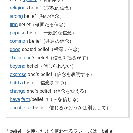
religious
belief（宗教的信念）
strong
belief（強い信念）
firm
belief（確固たる信念）
popular
belief（一般的な信念）
common
belief（共通の信念）
deep
-seated belief（根深い信念）
shake
one
’s belief（信念を揺るがす）
beyond
belief（信じられない）
express
one’s belief（信念を表明する）
hold
a
belief（信念を持つ）
change
one’s belief（信念を変える）
have
faith
/belief in（～を信じる）
a
matter
of
belief（信じるかどうかは別として）
「belief」を使ったよく使われるフレーズは「belief