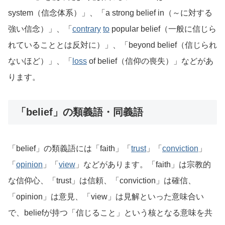
system（信念体系）」、「a strong belief in（～に対する
強い信念）」、「
contrary
to
popular belief（一般に信じら
れていることとは反対に）」、「beyond belief（信じられ
ないほど）」、「
loss
of belief（信仰の喪失）」などがあ
ります。
「belief」の類義語・同義語
「belief」の類義語には「faith」「
trust
」「
conviction
」
「
opinion
」「
view
」などがあります。「faith」は宗教的
な信仰心、「trust」は信頼、「conviction」は確信、
「opinion」は意見、「view」は見解といった意味合い
で、beliefが持つ「信じること」という核となる意味を共