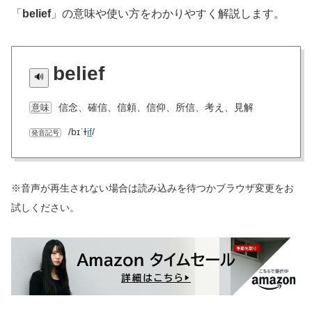
「
belief
」の意味や使い方をわかりやすく解説します。
belief
信念、確信、信頼、信仰、所信、考え、見解
意味
/bɪˈɫ
if
/
発音記号
※音声が再生されない場合は読み込みを待つかブラウザ変更をお
試しください。