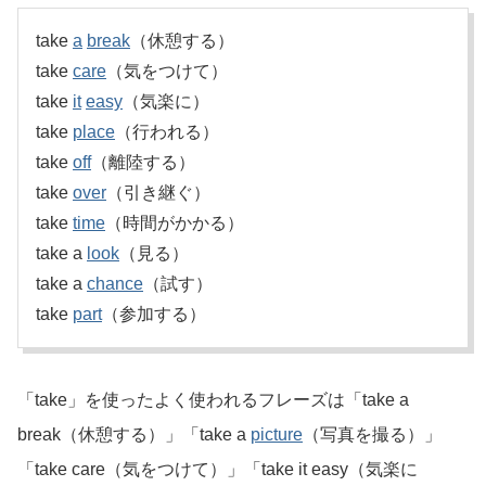
take
a
break
（休憩する）
take
care
（気をつけて）
take
it
easy
（気楽に）
take
place
（行われる）
take
off
（離陸する）
take
over
（引き継ぐ）
take
time
（時間がかかる）
take a
look
（見る）
take a
chance
（試す）
take
part
（参加する）
「take」を使ったよく使われるフレーズは「take a
break（休憩する）」「take a
picture
（写真を撮る）」
「take care（気をつけて）」「take it easy（気楽に