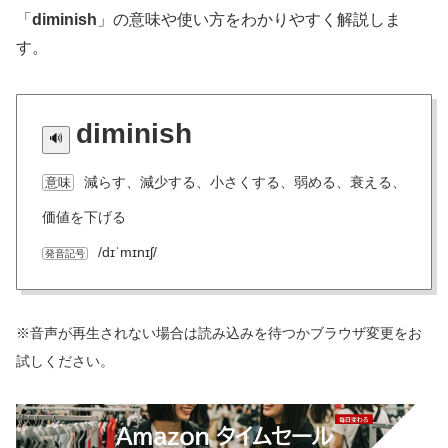
「
diminish
」の意味や使い方をわかりやすく解説しま
す。
diminish
減らす、減少する、小さくする、弱める、衰える、
意味
価値を下げる
/dɪˈmɪnɪʃ/
発音記号
※音声が再生されない場合は読み込みを待つかブラウザ変更をお
試しください。