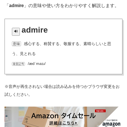
「
admire
」の意味や使い方をわかりやすく解説します。
admire
感心する、称賛する、敬服する、素晴らしいと思
意味
う、見とれる
/ædˈmaɪɹ/
発音記号
※音声が再生されない場合は読み込みを待つかブラウザ変更をお
試しください。