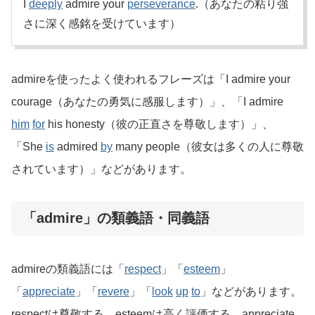
I
deeply
admire your
perseverance
.（あなたの粘り強
さに深く感銘を受けています）
admireを使ったよく使われるフレーズは「I admire your
courage（あなたの勇気に感服します）」、「I admire
him
for
his honesty（彼の正直さを尊敬します）」、
「She
is
admired
by
many people（彼女は多くの人に尊敬
されています）」などがあります。
「admire」の類義語・同義語
admireの類義語には「
respect
」「
esteem
」
「
appreciate
」「
revere
」「
look
up
to
」などがあります。
respectは尊敬する、esteemは高く評価する、appreciate