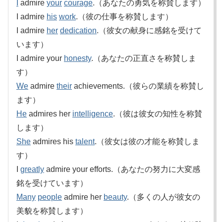
I
admire
your
courage
.（あなたの勇気を称賛します）
I admire
his
work
.（彼の仕事を称賛します）
I admire
her
dedication
.（彼女の献身に感銘を受けて
います）
I admire your
honesty
.（あなたの正直さを称賛しま
す）
We
admire
their
achievements.（彼らの業績を称賛し
ます）
He
admires her
intelligence
.（彼は彼女の知性を称賛
します）
She
admires his
talent
.（彼女は彼の才能を称賛しま
す）
I
greatly
admire your efforts.（あなたの努力に大変感
銘を受けています）
Many
people
admire her
beauty
.（多くの人が彼女の
美貌を称賛します）