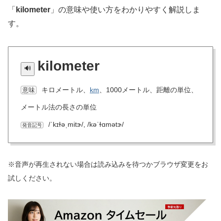
「
kilometer
」の意味や使い方をわかりやすく解説しま
す。
kilometer
キロメートル、
km
、1000メートル、距離の単位、
意味
メートル法の長さの単位
/ˈkɪɫəˌmitɝ/, /kəˈɫɑmətɝ/
発音記号
※音声が再生されない場合は読み込みを待つかブラウザ変更をお
試しください。