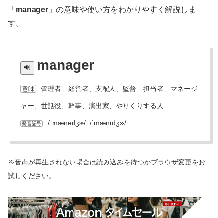
「
manager
」の意味や使い方をわかりやすく解説しま
す。
manager
管理者、経営者、支配人、監督、担当者、マネージ
意味
ャー、世話役、幹事、演出家、やりくりする人
/ˈmænədʒɝ/, /ˈmænɪdʒɝ/
発音記号
※音声が再生されない場合は読み込みを待つかブラウザ変更をお
試しください。