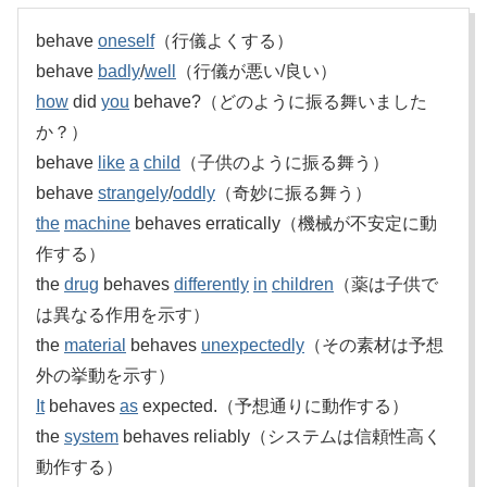
behave
oneself
（行儀よくする）
behave
badly
/
well
（行儀が悪い/良い）
how
did
you
behave?（どのように振る舞いました
か？）
behave
like
a
child
（子供のように振る舞う）
behave
strangely
/
oddly
（奇妙に振る舞う）
the
machine
behaves erratically（機械が不安定に動
作する）
the
drug
behaves
differently
in
children
（薬は子供で
は異なる作用を示す）
the
material
behaves
unexpectedly
（その素材は予想
外の挙動を示す）
It
behaves
as
expected.（予想通りに動作する）
the
system
behaves reliably（システムは信頼性高く
動作する）