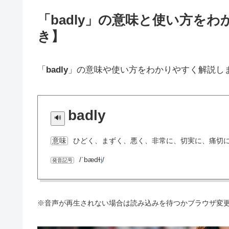
「badly」の意味と使い方を
き】
「
badly
」の意味や使い方をわかりやすく解説し
badly
ひどく、まずく、悪く、非常に、切実に、痛切
意味
/ˈbædɫ
i
/
発音記号
※音声が再生されない場合は読み込みを待つかブラウザ変