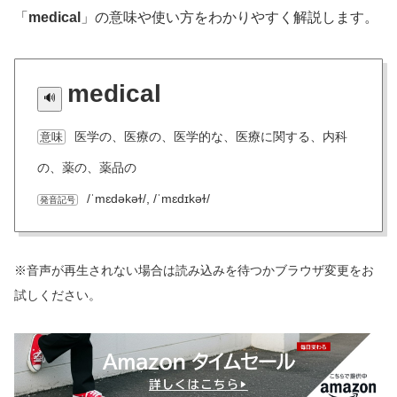
「
medical
」の意味や使い方をわかりやすく解説します。
medical
医学の、医療の、医学的な、医療に関する、内科
意味
の、薬の、薬品の
/ˈmɛdəkəɫ/, /ˈmɛdɪkəɫ/
発音記号
※音声が再生されない場合は読み込みを待つかブラウザ変更をお
試しください。