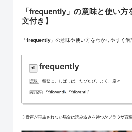
「frequently」の意味と
文付き】
「
frequently
」の意味や使い方をわかりやすく解
frequently
頻繁に、しばしば、たびたび、よく、度々
意味
/ˈfɹikwəntɫ
i
/, /ˈfɹikwɛntɫi/
発音記号
※音声が再生されない場合は読み込みを待つかブラウザ変