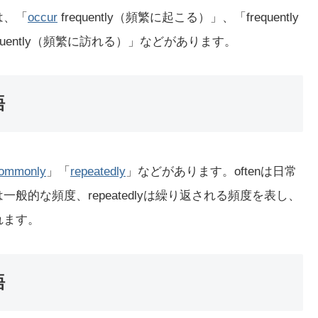
は、「
occur
frequently（頻繁に起こる）」、「frequently
equently（頻繁に訪れる）」などがあります。
語
ommonly
」「
repeatedly
」などがあります。oftenは日常
lyは一般的な頻度、repeatedlyは繰り返される頻度を表し、
われます。
語