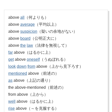
above
all
（何よりも）
above
average
（平均以上）
above
suspicion
（疑いの余地がない）
above
board
（公明正大に）
above
the
law
（法律を無視して）
far
above（はるかに上）
get
above
oneself
（うぬぼれる）
look
down
from
above（上から見下ろす）
mentioned
above（前述の）
as
above（上記の通り）
the above-mentioned（前述の）
from above（上から）
well
above（はるかに上）
rise
above（～を克服する）