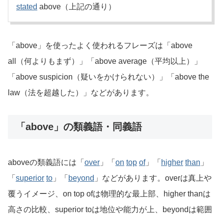
stated
above（上記の通り）
「above」を使ったよく使われるフレーズは「above
all（何よりもまず）」「above average（平均以上）」
「above suspicion（疑いをかけられない）」「above the
law（法を超越した）」などがあります。
「above」の類義語・同義語
aboveの類義語には「
over
」「
on
top
of
」「
higher
than
」
「
superior
to
」「
beyond
」などがあります。overは真上や
覆うイメージ、on top ofは物理的な最上部、higher thanは
高さの比較、superior toは地位や能力が上、beyondは範囲