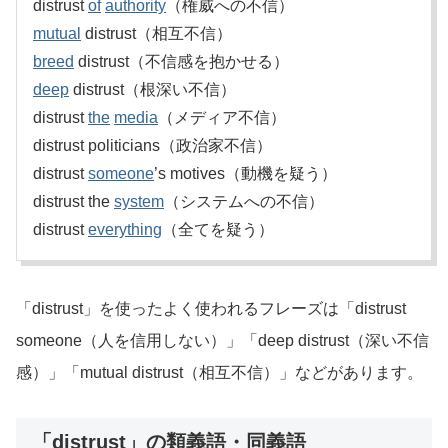
distrust
of
authority
（権威への不信）
mutual
distrust（相互不信）
breed
distrust（不信感を抱かせる）
deep
distrust（根深い不信）
distrust
the
media
（メディア不信）
distrust politicians（政治家不信）
distrust
someone
’s motives（動機を疑う）
distrust the
system
（システムへの不信）
distrust
everything
（全てを疑う）
「distrust」を使ったよく使われるフレーズは「distrust
someone（人を信用しない）」「deep distrust（深い不信
感）」「mutual distrust（相互不信）」などがあります。
「distrust」の類義語・同義語