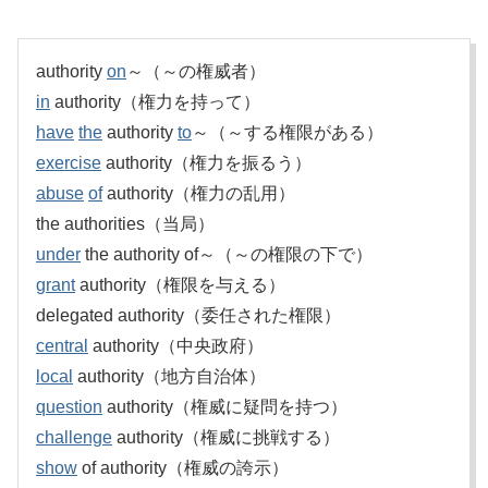
authority
on
～（～の権威者）
in
authority（権力を持って）
have
the
authority
to
～（～する権限がある）
exercise
authority（権力を振るう）
abuse
of
authority（権力の乱用）
the authorities（当局）
under
the authority of～（～の権限の下で）
grant
authority（権限を与える）
delegated authority（委任された権限）
central
authority（中央政府）
local
authority（地方自治体）
question
authority（権威に疑問を持つ）
challenge
authority（権威に挑戦する）
show
of authority（権威の誇示）