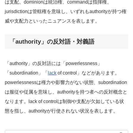
は支配、dominionは統治権、commandは指揮権、
jurisdictionは管轄権を意味し、いずれもauthorityが持つ権
威や支配力といったニュアンスを表します。
「authority」の反対語・対義語
「authority」の反対語には「powerlessness」
「subordination」「
lack
of control」などがあります。
powerlessnessは権力や影響力がない状態、subordination
は服従や従属を意味し、authorityを持つ者への反対概念と
なります。lack of controlは制御や支配が欠如している状
態を指し、authorityが行使されない状況を表します。