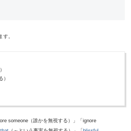
ます。
）
る）
e someone（誰かを無視する）」「ignore
that
（～という事実を無視する）」「
blissful