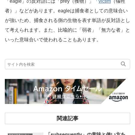
「eagle」の反対語には「prey（獲物）」「
victim
（犠牲
者）」などがあります。eagleは捕食者としての意味合い
が強いため、捕食される側の生物を表す単語が反対語とし
て考えられます。また、比喩的に「弱者」「無力な者」と
いった意味合いで使われることもあります。
関連記事
「subsequently」の意味と使い方を