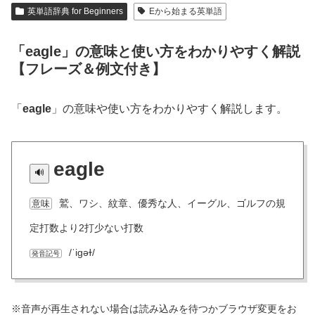
英単語辞典 for Beginners
Eから始まる英単語
「eagle」の意味と使い方をわかりやすく解説
【フレーズ＆例文付き】
「
eagle
」の意味や使い方をわかりやすく解説します。
eagle
鷲、ワシ、紋章、優秀な人、イーグル、ゴルフの規
意味
定打数より2打少ない打数
/ˈiɡəɫ/
発音記号
※音声が再生されない場合は読み込みを待つかブラウザ変更をお