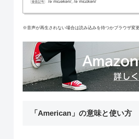
/əˈmɛɹəkən/, /əˈmɛɹɪkən/
発音記号
※音声が再生されない場合は読み込みを待つかブラウザ変
「American」の意味と使い方