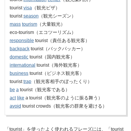
tourist
visa
（観光ビザ）
tourist
season
（観光シーズン）
mass
tourism
（大量観光）
eco-tourism（エコツーリズム）
responsible
tourist（責任ある観光客）
backpack
tourist（バックパッカー）
domestic
tourist（国内観光客）
international
tourist（海外観光客）
business
tourist（ビジネス観光客）
tourist
trap
（観光客相手のぼったくり）
be
a
tourist（観光客である）
act
like
a tourist（観光客のように振る舞う）
avoid
tourist crowds（観光客の群衆を避ける）
「tourist」を使ったよく使われるフレーズには、「tourist