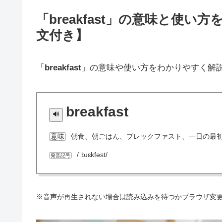
「breakfast」の意味と使
文付き】
「
breakfast
」の意味や使い方をわかりやすく解
breakfast
朝食、朝ごはん、ブレックファスト、一日の最
意味
/ˈbɹɛkfəst/
発音記号
※音声が再生されない場合は読み込みを待つかブラウザ変