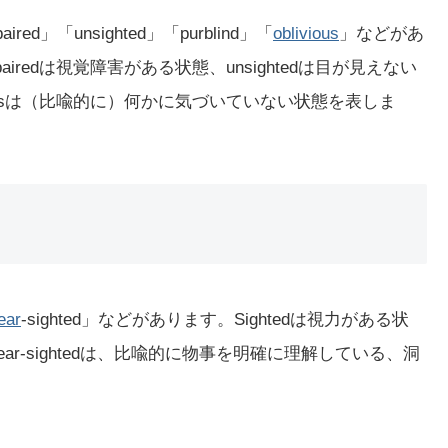
paired」「unsighted」「purblind」「
oblivious
」などがあ
impairedは視覚障害がある状態、unsightedは目が見えない
iviousは（比喩的に）何かに気づいていない状態を表しま
ear
-sighted」などがあります。Sightedは視力がある状
ear-sightedは、比喩的に物事を明確に理解している、洞