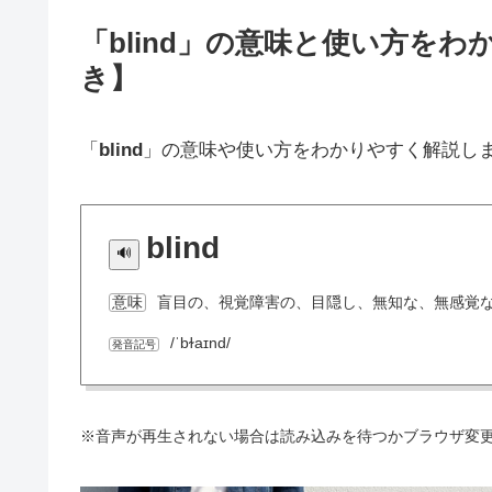
「blind」の意味と使い方を
き】
「
blind
」の意味や使い方をわかりやすく解説し
blind
盲目の、視覚障害の、目隠し、無知な、無感覚
意味
/ˈbɫaɪnd/
発音記号
※音声が再生されない場合は読み込みを待つかブラウザ変