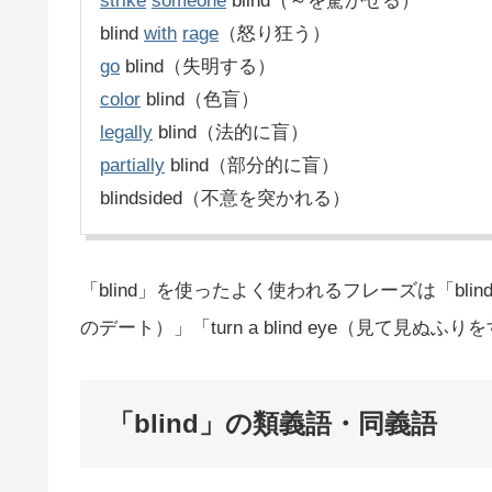
strike
someone
blind（～を驚かせる）
blind
with
rage
（怒り狂う）
go
blind（失明する）
color
blind（色盲）
legally
blind（法的に盲）
partially
blind（部分的に盲）
blindsided（不意を突かれる）
「blind」を使ったよく使われるフレーズは「bli
のデート）」「turn a blind eye（見て見ぬふり
「blind」の類義語・同義語