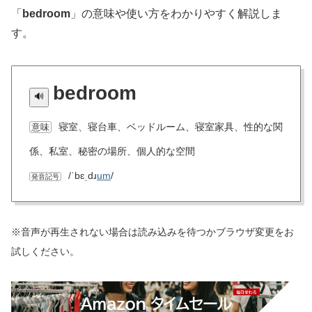
「
bedroom
」の意味や使い方をわかりやすく解説しま
す。
bedroom
寝室、寝台車、ベッドルーム、寝室家具、性的な関
意味
係、私室、秘密の場所、個人的な空間
/ˈbɛˌdɹ
um
/
発音記号
※音声が再生されない場合は読み込みを待つかブラウザ変更をお
試しください。