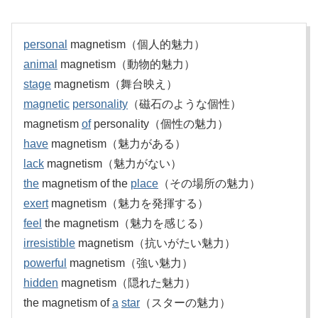
personal
magnetism（個人的魅力）
animal
magnetism（動物的魅力）
stage
magnetism（舞台映え）
magnetic
personality
（磁石のような個性）
magnetism
of
personality（個性の魅力）
have
magnetism（魅力がある）
lack
magnetism（魅力がない）
the
magnetism of the
place
（その場所の魅力）
exert
magnetism（魅力を発揮する）
feel
the magnetism（魅力を感じる）
irresistible
magnetism（抗いがたい魅力）
powerful
magnetism（強い魅力）
hidden
magnetism（隠れた魅力）
the magnetism of
a
star
（スターの魅力）