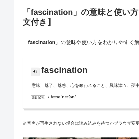
「fascination」の意味
文付き】
「
fascination
」の意味や使い方をわかりやすく
fascination
魅了、魅惑、心を奪われること、興味津々、夢
意味
/ˌfæsəˈneɪʃən/
発音記号
※音声が再生されない場合は読み込みを待つかブラウザ変