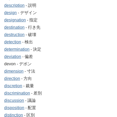
description
‐ 説明
design
‐ デザイン
designation
‐ 指定
destination
‐ 行き先
destruction
‐ 破壊
detection
‐ 検出
determination
‐ 決定
deviation
‐ 偏差
devon ‐ デボン
dimension
‐ 寸法
direction
‐ 方向
discretion
‐ 裁量
discrimination
‐ 差別
discussion
‐ 議論
disposition
‐ 配置
distinction
‐ 区別