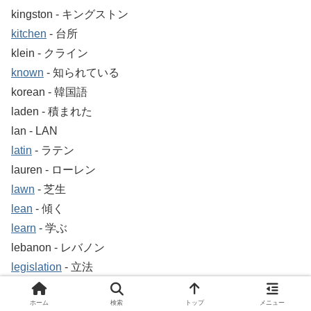
kingston ‐ キングストン
kitchen
‐ 台所
klein ‐ クライン
known
‐ 知られている
korean ‐ 韓国語
laden ‐ 積まれた
lan ‐ LAN
latin
‐ ラテン
lauren ‐ ローレン
lawn
‐ 芝生
lean
‐ 傾く
learn
‐ 学ぶ
lebanon ‐ レバノン
legislation
‐ 立法
lemon
‐ レモン
ホーム
検索
トップ
メニュー
len ‐ LEN