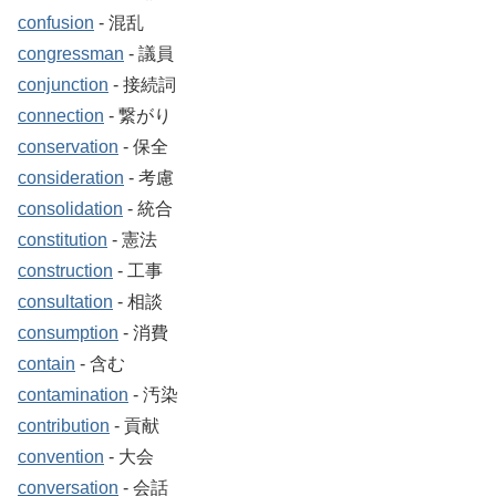
confusion
‐ 混乱
congressman
‐ 議員
conjunction
‐ 接続詞
connection
‐ 繋がり
conservation
‐ 保全
consideration
‐ 考慮
consolidation
‐ 統合
constitution
‐ 憲法
construction
‐ 工事
consultation
‐ 相談
consumption
‐ 消費
contain
‐ 含む
contamination
‐ 汚染
contribution
‐ 貢献
convention
‐ 大会
conversation
‐ 会話