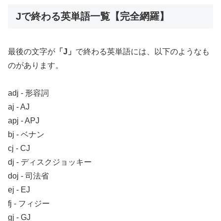
Jで終わる英単語一覧【完全網羅】
最後の文字が
「J」
で終わる英単語には、以下のようなも
のがあります。
adj ‐ 形容詞
aj ‐ AJ
apj ‐ APJ
bj ‐ ベナン
cj ‐ CJ
dj ‐ ディスクジョッキー
doj ‐ 司法省
ej ‐ EJ
fj ‐ フィジー
gj ‐ GJ