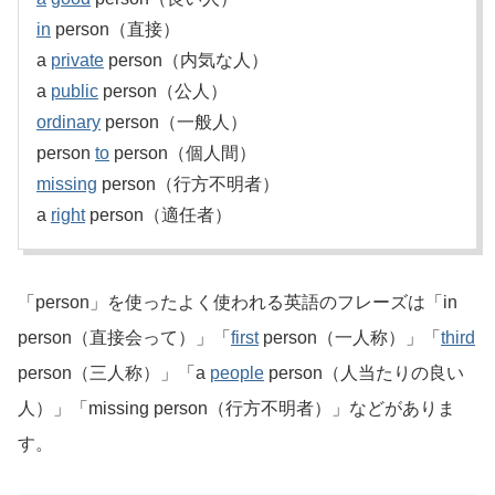
in
person（直接）
a
private
person（内気な人）
a
public
person（公人）
ordinary
person（一般人）
person
to
person（個人間）
missing
person（行方不明者）
a
right
person（適任者）
「person」を使ったよく使われる英語のフレーズは「in
person（直接会って）」「
first
person（一人称）」「
third
person（三人称）」「a
people
person（人当たりの良い
人）」「missing person（行方不明者）」などがありま
す。