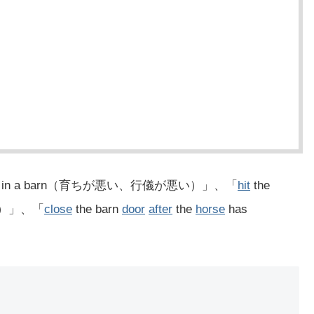
in a barn（育ちが悪い、行儀が悪い）」、「
hit
the
単）」、「
close
the barn
door
after
the
horse
has