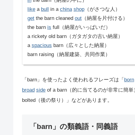
in
the barn（納屋の中に）
like
a
bull
in a
china
shop
（がさつな人）
get
the barn cleaned
out
（納屋を片付ける）
the barn
is
full（納屋がいっぱいだ）
a rickety old barn（ガタガタの古い納屋）
a
spacious
barn（広々とした納屋）
barn raising（納屋建築、共同作業）
「barn」を使ったよく使われるフレーズは「
born
broad
side
of a barn（的に当てるのが非常に簡
bolted（後の祭り）」などがあります。
「barn」の類義語・同義語