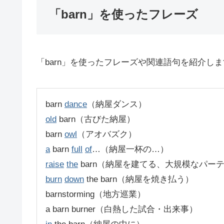
「barn」を使ったフレーズ
「barn」を使ったフレーズや関連語句を紹介し
barn
dance
（納屋ダンス）
old
barn（古びた納屋）
barn
owl
（アオバズク）
a
barn
full
of
…（納屋一杯の…）
raise
the
barn（納屋を建てる、大規模なパー
burn
down
the barn（納屋を焼き払う）
barnstorming（地方巡業）
a barn burner（白熱した試合・出来事）