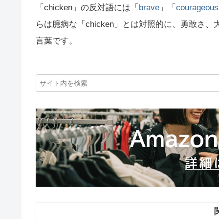
「chicken」の反対語には「
brave
」「
courageous
らは臆病な「chicken」とは対照的に、勇敢
言葉です。