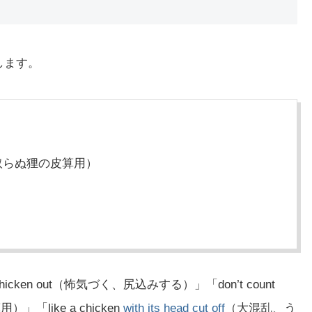
します。
取らぬ狸の皮算用）
ken out（怖気づく、尻込みする）」「don’t count
算用）」「like a chicken
with
its
head
cut
off
（大混乱、う