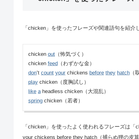
「chicken」を使ったフレーズや関連語句を紹介
chicken
out
（怖気づく）
chicken
feed
（わずかな金）
don
’t
count
your
chickens
before
they
hatch
（
play
chicken（度胸試し）
like
a
headless chicken（大混乱）
spring
chicken（若者）
「chicken」を使ったよく使われるフレーズは「chic
your chickens before they hatch（捕らぬ狸の皮