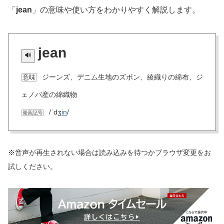
「
jean
」の意味や使い方をわかりやすく解説します。
jean
ジーンズ、デニム生地のズボン、綾織りの綿布、ジ
意味
ェノバ産の綿織物
/ˈdʒ
in
/
発音記号
※音声が再生されない場合は読み込みを待つかブラウザ変更をお
試しください。