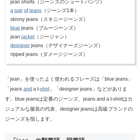
jean shorts（ジーンズのショートパンツ）
a
pair
of
jeans
（ジーンズ1本）
skinny jeans（スキニージーンズ）
blue
jeans（ブルージーンズ）
jean
jacket
（ジージャン）
designer
jeans（デザイナーズジーンズ）
ripped jeans（ダメージジーンズ）
「jean」を使ったよく使われるフレーズは「blue jeans」
「jeans
and
a t-
shirt
」「designer jeans」などがありま
す。blue jeansは定番のジーンズ、jeans and a t-shirtはカ
ジュアルな服装の代表、designer jeansは高級ブランドの
ジーンズを指します。