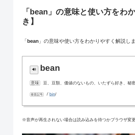
「bean」の意味と使い方をわ
き】
「
bean
」の意味や使い方をわかりやすく解説し
bean
豆、豆類、価値のないもの、いたずら好き、秘
意味
/ˈ
bin
/
発音記号
※音声が再生されない場合は読み込みを待つかブラウザ変