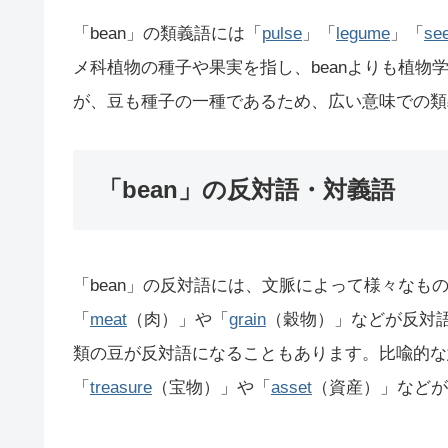
「bean」の類義語には「
pulse
」「
legume
」「
se
メ科植物の種子や果実を指し、beanよりも植物
が、豆も種子の一種であるため、広い意味での類
「bean」の反対語・対義語
「bean」の反対語には、文脈によって様々なも
「
meat
（肉）」や「
grain
（穀物）」などが反対
類の豆が反対語になることもあります。比喩的な
「
treasure
（宝物）」や「
asset
（資産）」などが