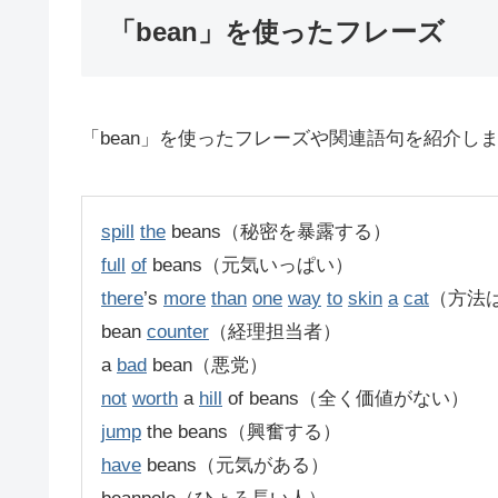
「bean」を使ったフレーズ
「bean」を使ったフレーズや関連語句を紹介し
spill
the
beans（秘密を暴露する）
full
of
beans（元気いっぱい）
there
’s
more
than
one
way
to
skin
a
cat
（方法
bean
counter
（経理担当者）
a
bad
bean（悪党）
not
worth
a
hill
of beans（全く価値がない）
jump
the beans（興奮する）
have
beans（元気がある）