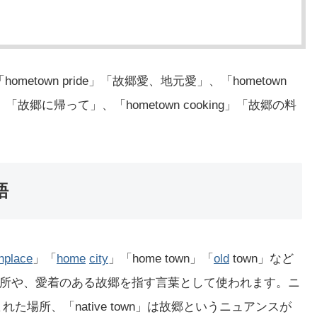
metown pride」「故郷愛、地元愛」、「hometown
wn」「故郷に帰って」、「hometown cooking」「故郷の料
語
thplace
」「
home
city
」「home town」「
old
town」など
所や、愛着のある故郷を指す言葉として使われます。ニ
まれた場所、「native town」は故郷というニュアンスが