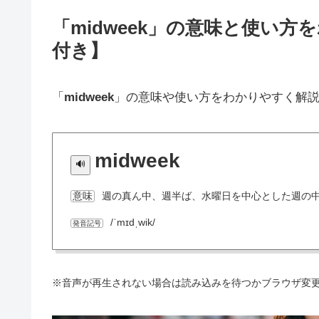
「midweek」の意味と使い
付き】
「
midweek
」の意味や使い方をわかりやすく解
midweek
週の真ん中、週半ば、水曜日を中心とした週の
意味
/ˈmɪdˌwik/
発音記号
※音声が再生されない場合は読み込みを待つかブラウザ変