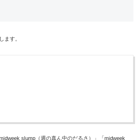
介します。
week slump（週の真ん中のだるさ）」「midweek