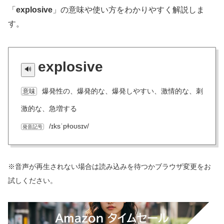
「
explosive
」の意味や使い方をわかりやすく解説しま
す。
explosive
爆発性の、爆発的な、爆発しやすい、激情的な、刺
意味
激的な、急増する
/ɪksˈpɫoʊsɪv/
発音記号
※音声が再生されない場合は読み込みを待つかブラウザ変更をお
試しください。