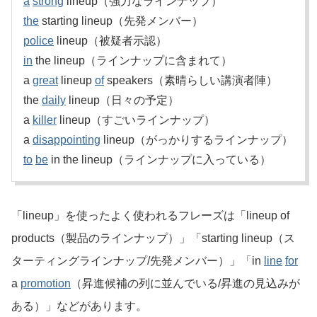
a
strong
lineup（強力なラインナップ）
the
starting lineup（先発メンバー）
police
lineup（被疑者示認）
in
the lineup（ラインナップに含まれて）
a
great
lineup
of
speakers（素晴らしい講演者陣）
the
daily
lineup（日々の予定）
a
killer
lineup（すごいラインナップ）
a
disappointing
lineup（がっかりするラインナップ）
to
be
in the lineup（ラインナップに入っている）
「lineup」を使ったよく使われるフレーズは「lineup of
products（製品のラインナップ）」「starting lineup（ス
ターティングラインナップ/先発メンバー）」「in
line
for
a
promotion
（昇進候補の列に並んでいる/昇進の見込みが
ある）」などがあります。