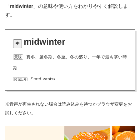
「
midwinter
」の意味や使い方をわかりやすく解説しま
す。
midwinter
真冬、厳冬期、冬至、冬の盛り、一年で最も寒い時
意味
期
/ˈmɪdˈwɪntɝ/
発音記号
※音声が再生されない場合は読み込みを待つかブラウザ変更をお
試しください。