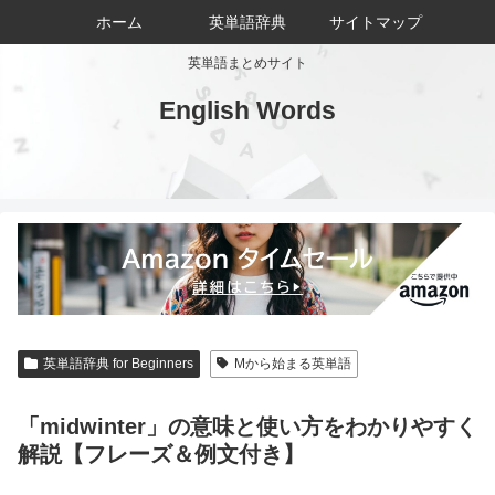
ホーム
英単語辞典
サイトマップ
英単語まとめサイト
English Words
英単語辞典 for Beginners
Mから始まる英単語
「midwinter」の意味と使い方をわかりやすく
解説【フレーズ＆例文付き】