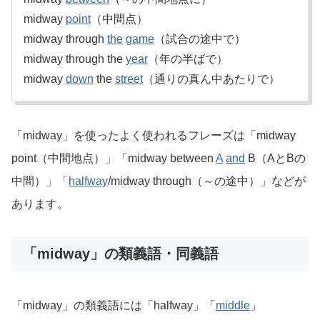
midway
point
（中間点）
midway through
the
game
（試合の途中で）
midway through the
year
（年の半ばで）
midway
down
the
street
（通りの真ん中あたりで）
「midway」を使ったよく使われるフレーズは「midway
point（中間地点）」「midway between
A
and
B（AとBの
中間）」「
halfway
/midway through（～の途中）」などが
あります。
「midway」の類義語・同義語
「midway」の類義語には「halfway」「
middle
」