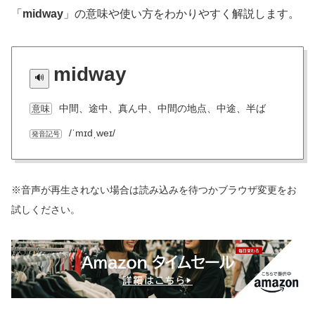
「
midway
」の意味や使い方をわかりやすく解説します。
midway
中間、途中、真ん中、中間の地点、中途、半ば
意味
/ˈmɪdˌweɪ/
発音記号
※音声が再生されない場合は読み込みを待つかブラウザ変更をお
試しください。