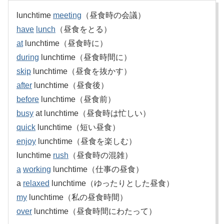
lunchtime
meeting
（昼食時の会議）
have
lunch
（昼食をとる）
at
lunchtime（昼食時に）
during
lunchtime（昼食時間に）
skip
lunchtime（昼食を抜かす）
after
lunchtime（昼食後）
before
lunchtime（昼食前）
busy
at lunchtime（昼食時は忙しい）
quick
lunchtime（短い昼食）
enjoy
lunchtime（昼食を楽しむ）
lunchtime
rush
（昼食時の混雑）
a
working
lunchtime（仕事の昼食）
a
relaxed
lunchtime（ゆったりとした昼食）
my
lunchtime（私の昼食時間）
over
lunchtime（昼食時間にわたって）