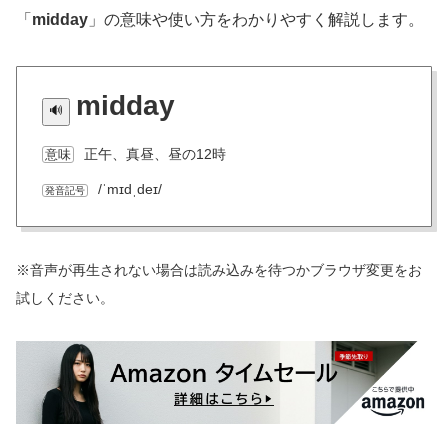
「
midday
」の意味や使い方をわかりやすく解説します。
midday
正午、真昼、昼の12時
意味
/ˈmɪdˌdeɪ/
発音記号
※音声が再生されない場合は読み込みを待つかブラウザ変更をお
試しください。