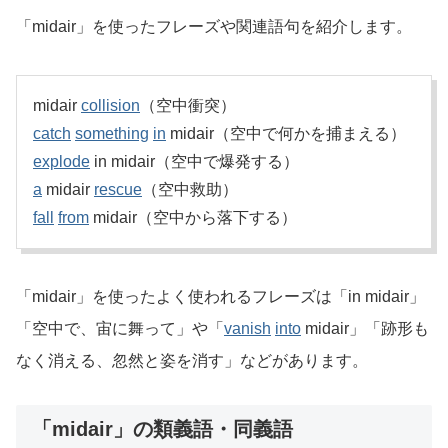
「midair」を使ったフレーズや関連語句を紹介します。
midair
collision
（空中衝突）
catch
something
in
midair（空中で何かを捕まえる）
explode
in midair（空中で爆発する）
a
midair
rescue
（空中救助）
fall
from
midair（空中から落下する）
「midair」を使ったよく使われるフレーズは「in midair」
「空中で、宙に舞って」や「
vanish
into
midair」「跡形も
なく消える、忽然と姿を消す」などがあります。
「midair」の類義語・同義語