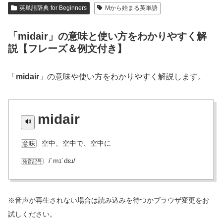
英単語辞典 for Beginners
Mから始まる英単語
「midair」の意味と使い方をわかりやすく解
説【フレーズ＆例文付き】
「
midair
」の意味や使い方をわかりやすく解説します。
midair
空中、空中で、空中に
意味
/ˈmɪˈdɛɹ/
発音記号
※音声が再生されない場合は読み込みを待つかブラウザ変更をお
試しください。