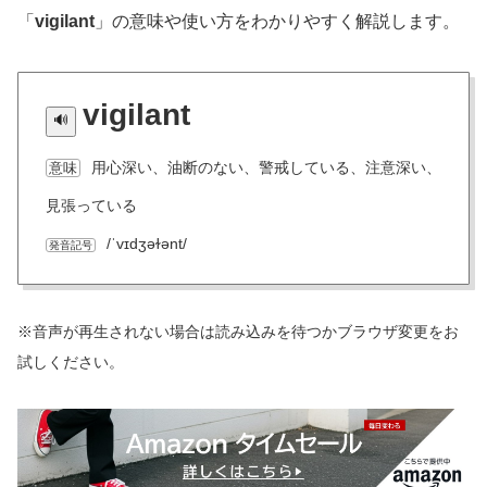
「
vigilant
」の意味や使い方をわかりやすく解説します。
vigilant
用心深い、油断のない、警戒している、注意深い、
意味
見張っている
/ˈvɪdʒəɫənt/
発音記号
※音声が再生されない場合は読み込みを待つかブラウザ変更をお
試しください。