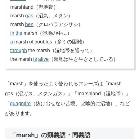
marshland（湿地帯）
marsh
gas
（沼気、メタン）
marsh
hen
（クロハラアジサシ）
in
the
marsh（湿地の中に）
a
marsh
of
troubles（多くの困難）
through
the marsh（湿地帯を通って）
the marsh
is
alive
（湿地は生き生きとしている）
「marsh」を使ったよく使われるフレーズは「marsh
gas（沼ガス、メタンガス）」「marshland（湿地帯）」
「
quagmire
（抜け出せない苦境、比喩的に沼地）」など
があります。
「marsh」の類義語・同義語