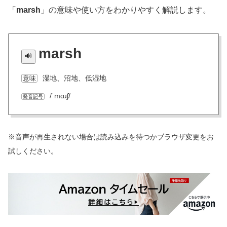
「
marsh
」の意味や使い方をわかりやすく解説します。
marsh
湿地、沼地、低湿地
意味
/ˈmɑɹʃ/
発音記号
※音声が再生されない場合は読み込みを待つかブラウザ変更をお
試しください。