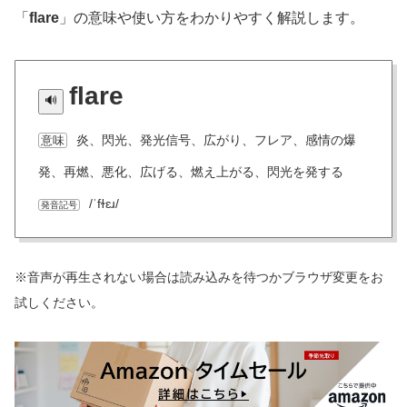
「
flare
」の意味や使い方をわかりやすく解説します。
flare
炎、閃光、発光信号、広がり、フレア、感情の爆
意味
発、再燃、悪化、広げる、燃え上がる、閃光を発する
/ˈfɫɛɹ/
発音記号
※音声が再生されない場合は読み込みを待つかブラウザ変更をお
試しください。