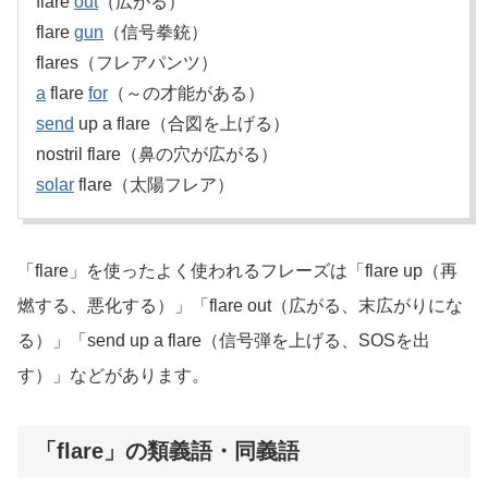
flare
out
（広がる）
flare
gun
（信号拳銃）
flares（フレアパンツ）
a
flare
for
（～の才能がある）
send
up a flare（合図を上げる）
nostril flare（鼻の穴が広がる）
solar
flare（太陽フレア）
「flare」を使ったよく使われるフレーズは「flare up（再
燃する、悪化する）」「flare out（広がる、末広がりにな
る）」「send up a flare（信号弾を上げる、SOSを出
す）」などがあります。
「flare」の類義語・同義語