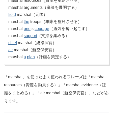
marshal resources（資源を集結させる）
marshal arguments（議論を展開する）
field
marshal（元帥）
marshal
the
troops（軍隊を整列させる）
marshal
one
’s
courage
（勇気を奮い起こす）
marshal
support
（支持を集める）
chief
marshal（総指揮官）
air
marshal（航空保安官）
marshal
a
plan
（計画を策定する）
「marshal」を使ったよく使われるフレーズは「marshal
resources（資源を動員する）」「marshal evidence（証
拠をまとめる）」「air marshal（航空保安官）」などがあ
ります。