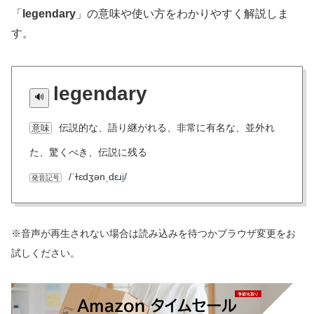
「
legendary
」の意味や使い方をわかりやすく解説しま
す。
legendary
伝説的な、語り継がれる、非常に有名な、並外れ
意味
た、驚くべき、伝説に残る
/ˈɫɛdʒənˌdɛɹ
i
/
発音記号
※音声が再生されない場合は読み込みを待つかブラウザ変更をお
試しください。