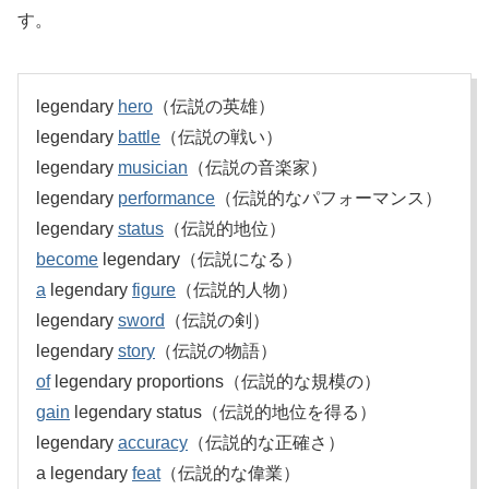
す。
legendary
hero
（伝説の英雄）
legendary
battle
（伝説の戦い）
legendary
musician
（伝説の音楽家）
legendary
performance
（伝説的なパフォーマンス）
legendary
status
（伝説的地位）
become
legendary（伝説になる）
a
legendary
figure
（伝説的人物）
legendary
sword
（伝説の剣）
legendary
story
（伝説の物語）
of
legendary proportions（伝説的な規模の）
gain
legendary status（伝説的地位を得る）
legendary
accuracy
（伝説的な正確さ）
a legendary
feat
（伝説的な偉業）